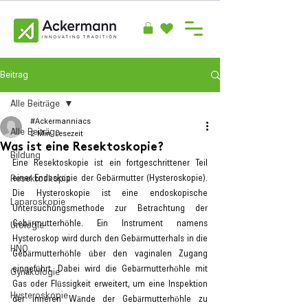
Beitrag
Alle Beiträge
#Ackermanniacs
Alle Beiträge
2 Min. Lesezeit
Was ist eine Resektoskopie?
Bildung
Eine Resektoskopie ist ein fortgeschrittener Teil 
einer Endoskopie der Gebärmutter (Hysteroskopie). 
Resektoskopie
Die Hysteroskopie ist eine endoskopische 
Laparoskopie
Untersuchungsmethode zur Betrachtung der 
Gebärmutterhöhle. Ein Instrument namens 
Urologie
Hysteroskop wird durch den Gebärmutterhals in die 
HNO
Gebärmutterhöhle über den vaginalen Zugang 
eingeführt. Dabei wird die Gebärmutterhöhle mit 
Gynäkologie
Gas oder Flüssigkeit erweitert, um eine Inspektion 
Hysteroskopie
der inneren Wände der Gebärmutterhöhle zu 