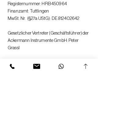
Registernummer: HRB 450964
Finanzamt: Tuttlingen
MwSt. Nr. (§27a UStG): DE
812402642
Gesetzlicher Vertreter (Geschäftsführer) der
Ackermann Instrumente GmbH: Peter
Grassl
Impressum
Datenschutzhinweise
Allgemeine Geschäftsbedingungen
Datenschutzrichtlinien
Widerrufsbelehrung
Rückgabe- & Garantiebedingungen