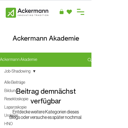
Ackermann Akademie
Ackermann Akademie
Job-Shadowing
Alle Beiträge
Beitrag demnächst
Bildung
verfügbar
Resektoskopie
Laparoskopie
Entdecke weitere Kategorien dieses
Urologie
Blogs oder versuche es später nochmal.
HNO